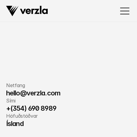
Verkefni
Eiginleikar
Verzla
Netfang
Verð
hello@verzla.com
Sími
Spurningar
+(354) 690 8989
Höfuðstöðvar
Hafðu samband
Ísland
Hafðu samband